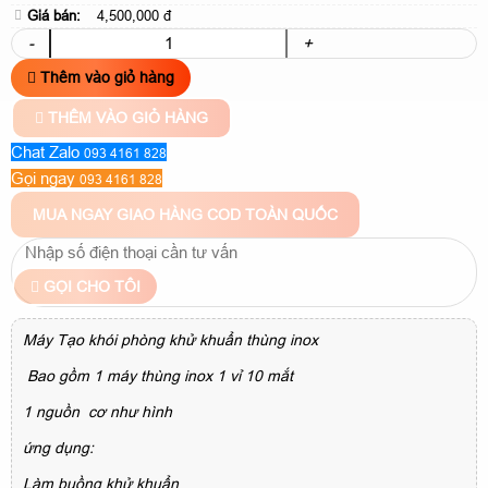
Giá bán:
4,500,000 đ
-
+
Thêm vào giỏ hàng
THÊM VÀO GIỎ HÀNG
Chat Zalo
093 4161 828
Gọi ngay
093 4161 828
MUA NGAY
GIAO HÀNG COD TOÀN QUỐC
GỌI CHO TÔI
Máy Tạo khói phòng khử khuẩn thùng inox
Bao gồm 1 máy thùng inox 1 vỉ 10 mắt
1 nguồn cơ như hình
ứng dụng:
Làm buồng khử khuẩn