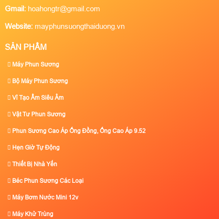
Gmail:
hoahongtr@gmail.com
Website:
mayphunsuongthaiduong.vn
SẢN PHẨM
Máy Phun Sương
Bộ Máy Phun Sương
Vỉ Tạo Ẩm Siêu Âm
Vật Tư Phun Sương
Phun Sương Cao Áp Ống Đồng, Ống Cao Áp 9.52
Hẹn Giờ Tự Động
Thiết Bị Nhà Yến
Béc Phun Sương Các Loại
Máy Bơm Nước Mini 12v
Máy Khử Trùng