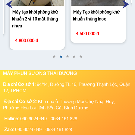
Máy Tạo khói phòng khử
khuẩn thùng inox
4.500.000 đ
MÁY PHUN SƯƠNG THÁI DƯƠNG
Địa chỉ Cơ sở 1:
94/14, Đường TL 16, Phường Thạnh Lộc, Quận
12, TPHCM
Địa chỉ Cơ sở 2:
Khu nhà ở Thương Mại Chợ Nhật Huy,
Phường Hòa Lợi, tỉnh Bến Cát Bình Dương
Hotline:
090 6024 649 - 0934 161 828
Zalo:
090 6024 649 - 0934 161 828