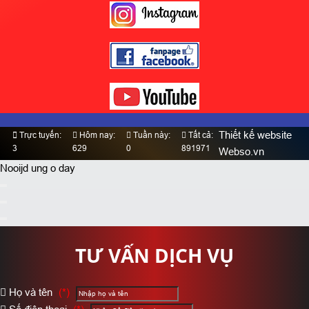
Thiết kế website
Trực tuyến:
Hôm nay:
Tuần này:
Tất cả:
3
629
0
891971
Webso.vn
Nooijd ung o day
TƯ VẤN DỊCH VỤ
Họ và tên
(*)