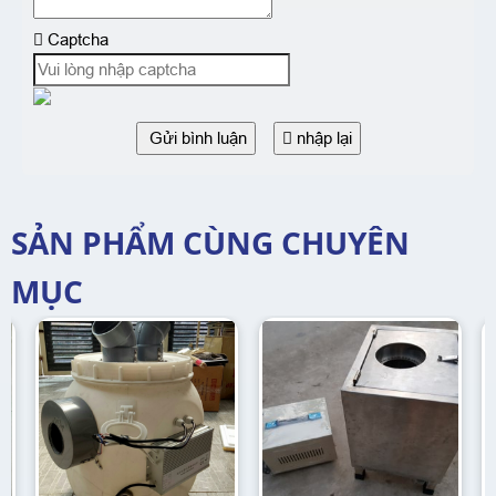
Captcha
Gửi bình luận
nhập lại
SẢN PHẨM CÙNG CHUYÊN
MỤC
-17%
Bộ vỉ tạo khói khử khuẩn
10 mắt
2.300.000 đ
2.800.000
đ