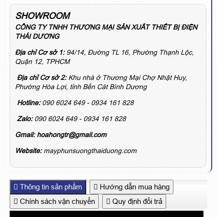
SHOWROOM
CÔNG TY TNHH THƯƠNG MẠI SẢN XUẤT THIẾT BỊ ĐIỆN
THÁI DƯƠNG
Địa chỉ Cơ sở 1:
94/14, Đường TL 16, Phường Thạnh Lộc,
Quận 12, TPHCM
Địa chỉ Cơ sở 2:
Khu nhà ở Thương Mại Chợ Nhật Huy,
Phường Hòa Lợi, tỉnh Bến Cát Bình Dương
Hotline:
090 6024 649 - 0934 161 828
Zalo:
090 6024 649 - 0934 161 828
Gmail:
hoahongtr@gmail.com
Website:
mayphunsuongthaiduong.com
Thông tin sản phẩm
Hướng dẫn mua hàng
Chính sách vận chuyển
Quy định đổi trả