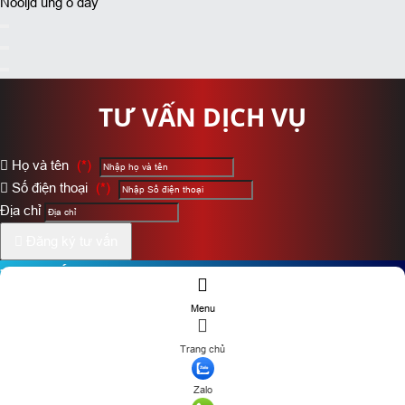
Nooijd ung o day
TƯ VẤN DỊCH VỤ
Họ và tên
(*)
Số điện thoại
(*)
Địa chỉ
Đăng ký tư vấn
TƯ VẤN DỊCH VỤ
Menu
Họ và tên
(*)
Trang chủ
Số điện thoại
(*)
Zalo