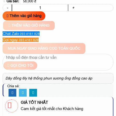
Giá bán:
58,000 đ
-
+
Thêm vào giỏ hàng
THÊM VÀO GIỎ HÀNG
Chat Zalo
093 4161 828
Gọi ngay
093 4161 828
MUA NGAY
GIAO HÀNG COD TOÀN QUỐC
GỌI CHO TÔI
Dây đồng 6ly hệ thống phun sương ống đồng cao áp
Chia sẻ:
GIÁ TỐT NHẤT
Cam kết giá tốt nhất cho Khách hàng