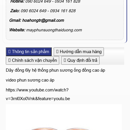
Hotline:
090 6024 649 - 0934 161 828
Zalo:
090 6024 649 - 0934 161 828
Gmail:
hoahongtr@gmail.com
Website:
mayphunsuongthaiduong.com
Thông tin sản phẩm
Hướng dẫn mua hàng
Chính sách vận chuyển
Quy định đổi trả
Dây đồng 6ly hệ thống phun sương ống đồng cao áp
video phun sương cao áp
https://www.youtube.com/watch?
v=3rnl0Xo0Vnk&feature=youtu.be