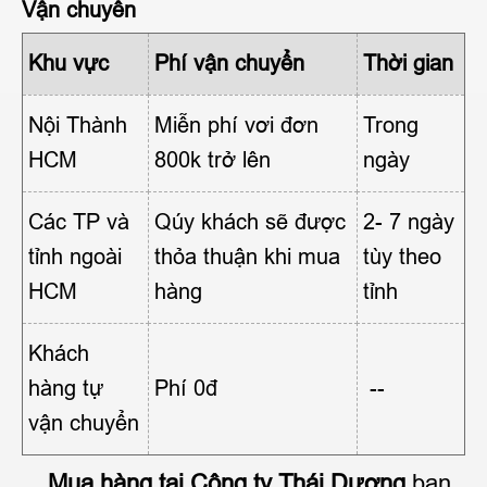
Vận chuyển
Khu vực
Phí vận chuyển
Thời gian
Nội Thành
Miễn phí vơi đơn
Trong
HCM
800k trở lên
ngày
Các TP và
Qúy khách sẽ được
2- 7 ngày
tỉnh ngoài
thỏa thuận khi mua
tùy theo
HCM
hàng
tỉnh
Khách
hàng tự
Phí 0đ
--
vận chuyển
Mua hàng tại Công ty Thái Dương
bạn