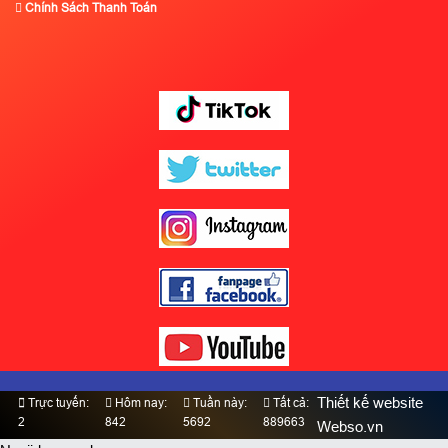
Chính Sách Thanh Toán
Thiết kế website
Trực tuyến:
Hôm nay:
Tuần này:
Tất cả:
2
842
5692
889663
Webso.vn