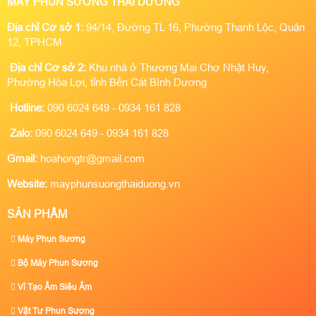
MÁY PHUN SƯƠNG THÁI DƯƠNG
Địa chỉ Cơ sở 1:
94/14, Đường TL 16, Phường Thạnh Lộc, Quận
12, TPHCM
Địa chỉ Cơ sở 2:
Khu nhà ở Thương Mại Chợ Nhật Huy,
Phường Hòa Lợi, tỉnh Bến Cát Bình Dương
Hotline:
090 6024 649 - 0934 161 828
Zalo:
090 6024 649 - 0934 161 828
Gmail:
hoahongtr@gmail.com
Website:
mayphunsuongthaiduong.vn
SẢN PHẨM
Máy Phun Sương
Bộ Máy Phun Sương
Vỉ Tạo Ẩm Siêu Âm
Vật Tư Phun Sương