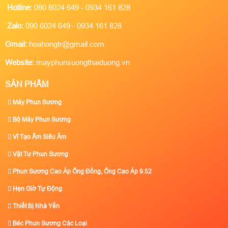
Hotline:
090 6024 649 - 0934 161 828
Zalo:
090 6024 649 - 0934 161 828
Gmail:
hoahongtr@gmail.com
Website:
mayphunsuongthaiduong.vn
SẢN PHẨM
Máy Phun Sương
Bộ Máy Phun Sương
Vỉ Tạo Ẩm Siêu Âm
Vật Tư Phun Sương
Phun Sương Cao Áp Ống Đồng, Ống Cao Áp 9.52
Hẹn Giờ Tự Động
Thiết Bị Nhà Yến
Béc Phun Sương Các Loại