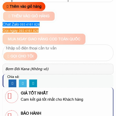
Thêm vào giỏ hàng
THÊM VÀO GIỎ HÀNG
Chat Zalo
093 4161 828
Gọi ngay
093 4161 828
MUA NGAY
GIAO HÀNG COD TOÀN QUỐC
GỌI CHO TÔI
Bơm Đôi Kana (Không vỏ)
Chia sẻ:
GIÁ TỐT NHẤT
Cam kết giá tốt nhất cho Khách hàng
BẢO HÀNH