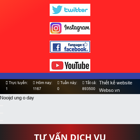
Thiết kế website
Trực tuyến:
Hôm nay:
Tuần này:
Tất cả:
1
1167
0
893500
Webso.vn
Nooijd ung o day
TƯ VẤN DỊCH VỤ