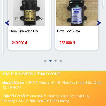
Bơm Sinleader 12v
Bơm 12V Sumo
240.000 đ
222.000 đ
MÁY PHUN SƯƠNG THÁI DƯƠNG
Địa chỉ Cơ sở 1:
94/14, Đường TL 16, Phường Thạnh Lộc, Quận
12, TPHCM
Địa chỉ Cơ sở 2:
Khu nhà ở Thương Mại Chợ Nhật Huy,
Phường Hòa Lợi, tỉnh Bến Cát Bình Dương