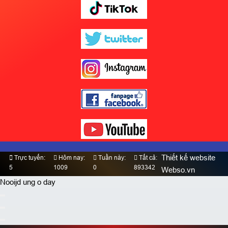
Thiết kế website
Trực tuyến:
Hôm nay:
Tuần này:
Tất cả:
5
1009
0
893342
Webso.vn
Nooijd ung o day