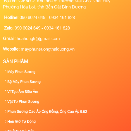
Địa chỉ Cơ sở 2:
Khu nhà ở Thương Mại Chợ Nhật Huy,
Phường Hòa Lợi, tỉnh Bến Cát Bình Dương
Hotline:
090 6024 649 - 0934 161 828
Zalo:
090 6024 649 - 0934 161 828
Gmail:
hoahongtr@gmail.com
Website:
mayphunsuongthaiduong.vn
SẢN PHẨM
Máy Phun Sương
Bộ Máy Phun Sương
Vỉ Tạo Ẩm Siêu Âm
Vật Tư Phun Sương
Phun Sương Cao Áp Ống Đồng, Ống Cao Áp 9.52
Hẹn Giờ Tự Động