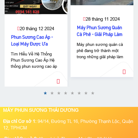
28 tháng 11 2024
Máy Phun Sương Quán
20 tháng 12 2024
Cà Phê - Giải Pháp Làm
Phun Sương Cao Áp -
Mát Hiệu Quả
Máy phun sương quán cà
Loại Máy Được Ưa
phê đang trở thành một
Chuộng Nhất Hiện Nay
Tìm Hiểu Về Hệ Thống
trong những giải pháp làm
Phun Sương Cao Áp Hệ
mát phổ biến nhất hiện nay.
thống phun sương cao áp
Không chỉ giúp giảm nhiệt
không chỉ làm mát không
độ hiệu quả, máy phun
gian hiệu quả mà còn mang
sương còn mang lại trải
đến trải nghiệm thoải mái
nghiệm thoải mái cho khách
cho khách hàng. Các thiết
hàng, đồng thời tiết kiệm
bị này thường được ứng
chi phí cho chủ quán. Hãy
dụng rộng rãi tại quán cà
cùng tìm hiểu vì sao máy
phê, nhà hàng, khu vui chơi
MÁY PHUN SƯƠNG THÁI DƯƠNG
phun sương là lựa chọn
và cả sân vườn nhà ở.
hàng đầu cho các quán cà
Địa chỉ Cơ sở 1:
94/14, Đường TL 16, Phường Thạnh Lộc, Quận
phê!
12, TPHCM