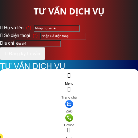
TƯ VẤN DỊCH VỤ
Họ và tên
(*)
Số điện thoại
(*)
Địa chỉ
Đăng ký tư vấn
TƯ VẤN DỊCH VỤ
Họ và tên
(*)
Menu
Trang chủ
Số điện thoại
(*)
Zalo
Địa chỉ
Hotline
Đăng ký tư vấn
0